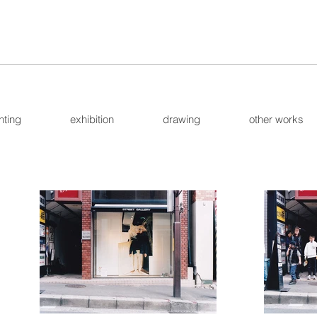
松尾直
nting
exhibition
drawing
other works