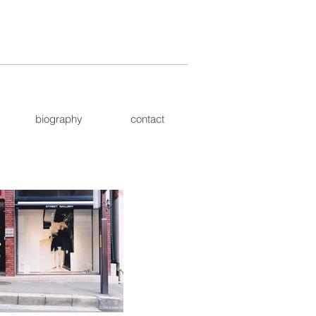
樹 MATSUO Naoki 現代美術
biography
contact