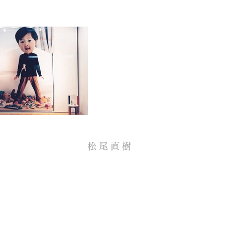
松 尾 直 樹